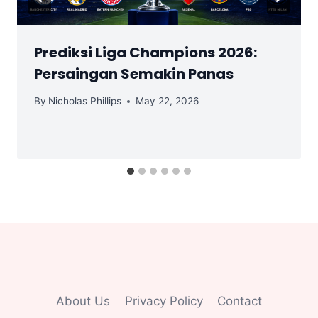
Prediksi Liga Champions 2026:
Persaingan Semakin Panas
By
Nicholas Phillips
May 22, 2026
About Us
Privacy Policy
Contact