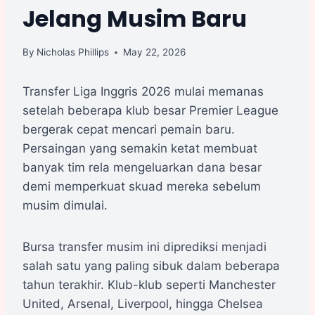
Jelang Musim Baru
By
Nicholas Phillips
May 22, 2026
Transfer Liga Inggris 2026 mulai memanas
setelah beberapa klub besar Premier League
bergerak cepat mencari pemain baru.
Persaingan yang semakin ketat membuat
banyak tim rela mengeluarkan dana besar
demi memperkuat skuad mereka sebelum
musim dimulai.
Bursa transfer musim ini diprediksi menjadi
salah satu yang paling sibuk dalam beberapa
tahun terakhir. Klub-klub seperti Manchester
United, Arsenal, Liverpool, hingga Chelsea