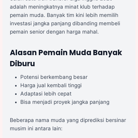
adalah meningkatnya minat klub terhadap
pemain muda. Banyak tim kini lebih memilih
investasi jangka panjang dibanding membeli
pemain senior dengan harga mahal.
Alasan Pemain Muda Banyak
Diburu
Potensi berkembang besar
Harga jual kembali tinggi
Adaptasi lebih cepat
Bisa menjadi proyek jangka panjang
Beberapa nama muda yang diprediksi bersinar
musim ini antara lain: