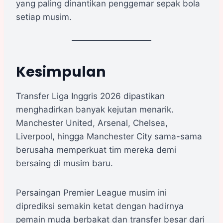
yang paling dinantikan penggemar sepak bola
setiap musim.
Kesimpulan
Transfer Liga Inggris 2026 dipastikan
menghadirkan banyak kejutan menarik.
Manchester United, Arsenal, Chelsea,
Liverpool, hingga Manchester City sama-sama
berusaha memperkuat tim mereka demi
bersaing di musim baru.
Persaingan Premier League musim ini
diprediksi semakin ketat dengan hadirnya
pemain muda berbakat dan transfer besar dari