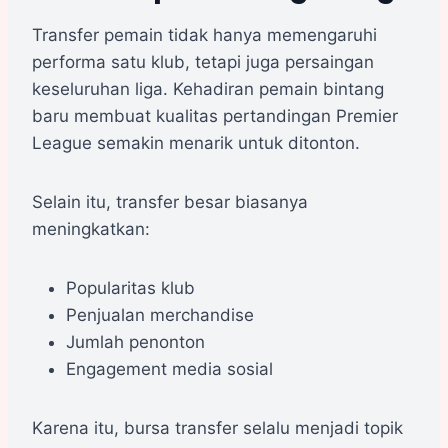
Transfer pemain tidak hanya memengaruhi
performa satu klub, tetapi juga persaingan
keseluruhan liga. Kehadiran pemain bintang
baru membuat kualitas pertandingan Premier
League semakin menarik untuk ditonton.
Selain itu, transfer besar biasanya
meningkatkan:
Popularitas klub
Penjualan merchandise
Jumlah penonton
Engagement media sosial
Karena itu, bursa transfer selalu menjadi topik