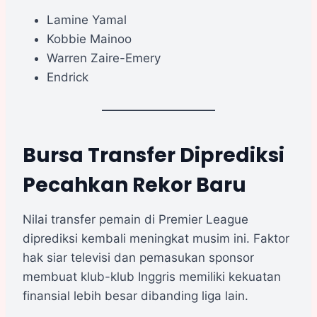
Lamine Yamal
Kobbie Mainoo
Warren Zaire-Emery
Endrick
Bursa Transfer Diprediksi
Pecahkan Rekor Baru
Nilai transfer pemain di Premier League
diprediksi kembali meningkat musim ini. Faktor
hak siar televisi dan pemasukan sponsor
membuat klub-klub Inggris memiliki kekuatan
finansial lebih besar dibanding liga lain.